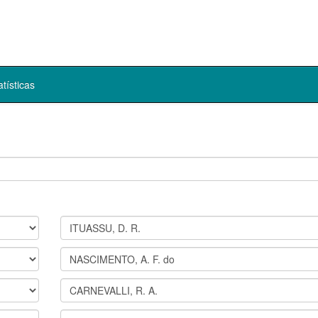
atísticas