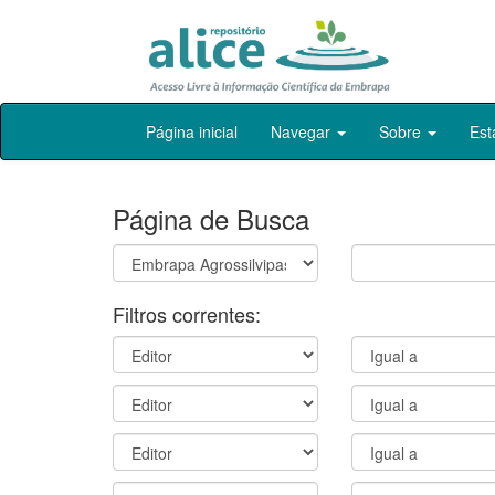
Skip
Página inicial
Navegar
Sobre
Est
navigation
Página de Busca
Filtros correntes: