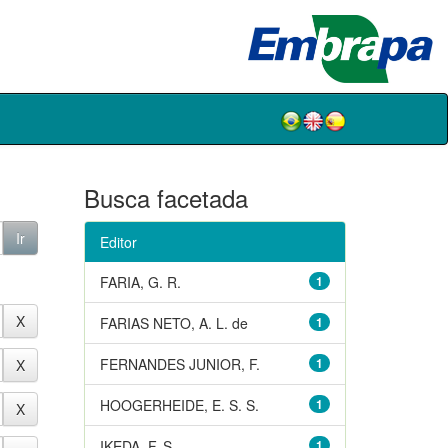
Busca facetada
Editor
FARIA, G. R.
1
FARIAS NETO, A. L. de
1
FERNANDES JUNIOR, F.
1
HOOGERHEIDE, E. S. S.
1
IKEDA, F. S.
1