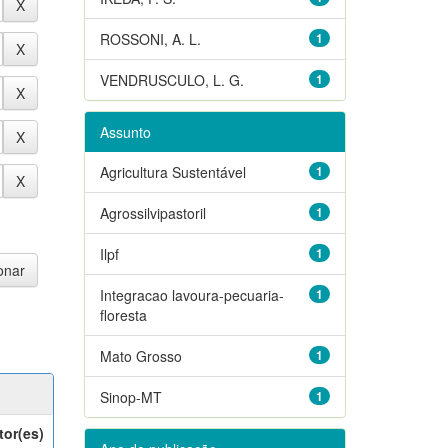
ROSSONI, A. L.
1
VENDRUSCULO, L. G.
1
Assunto
Agricultura Sustentável
1
Agrossilvipastoril
1
Ilpf
1
Integracao lavoura-pecuaria-
1
floresta
Mato Grosso
1
Sinop-MT
1
tor(es)