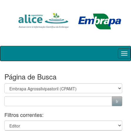
Skip
navigation
Página de Busca
Filtros correntes: