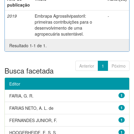
publicação
2019
Embrapa Agrossilvipastoril:
-
primeiras contribuições para o
desenvolvimento de uma
agropecuária sustentável.
Resultado 1-1 de 1.
Anterior
1
Póximo
Busca facetada
Editor
FARIA, G. R.
1
FARIAS NETO, A. L. de
1
FERNANDES JUNIOR, F.
1
HOOGERHEIDE, E. S. S.
1