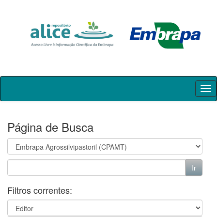
Skip
navigation
Página de Busca
Filtros correntes: