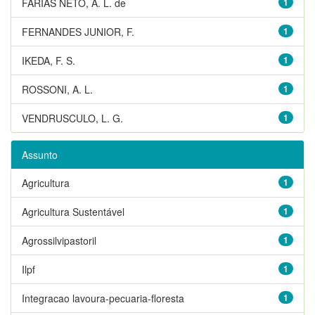
FARIAS NETO, A. L. de
1
FERNANDES JUNIOR, F.
1
IKEDA, F. S.
1
ROSSONI, A. L.
1
VENDRUSCULO, L. G.
1
Assunto
Agricultura
1
Agricultura Sustentável
1
Agrossilvipastoril
1
Ilpf
1
Integracao lavoura-pecuaria-floresta
1