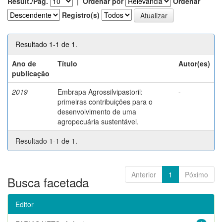
Result./Pág.
|
Ordenar por
Ordenar
Registro(s)
Resultado 1-1 de 1.
Ano de
Título
Autor(es)
publicação
2019
Embrapa Agrossilvipastoril:
-
primeiras contribuições para o
desenvolvimento de uma
agropecuária sustentável.
Resultado 1-1 de 1.
Anterior
1
Póximo
Busca facetada
Editor