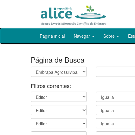
Skip
Página inicial
Navegar
Sobre
Est
navigation
Página de Busca
Filtros correntes: