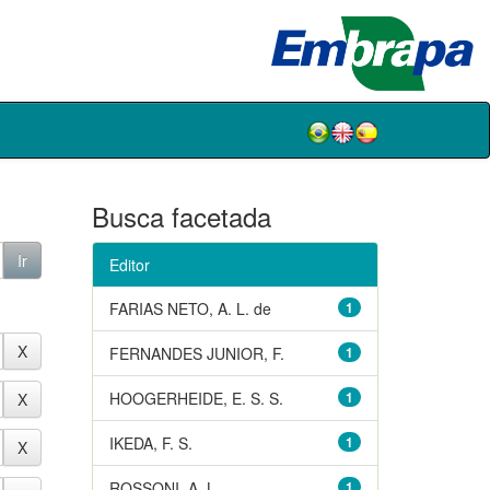
Busca facetada
Editor
FARIAS NETO, A. L. de
1
FERNANDES JUNIOR, F.
1
HOOGERHEIDE, E. S. S.
1
IKEDA, F. S.
1
ROSSONI, A. L.
1