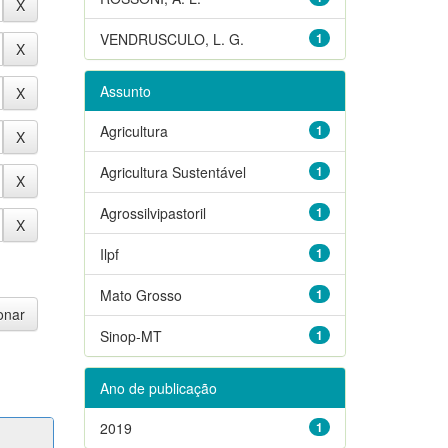
VENDRUSCULO, L. G.
1
Assunto
Agricultura
1
Agricultura Sustentável
1
Agrossilvipastoril
1
Ilpf
1
Mato Grosso
1
Sinop-MT
1
Ano de publicação
2019
1