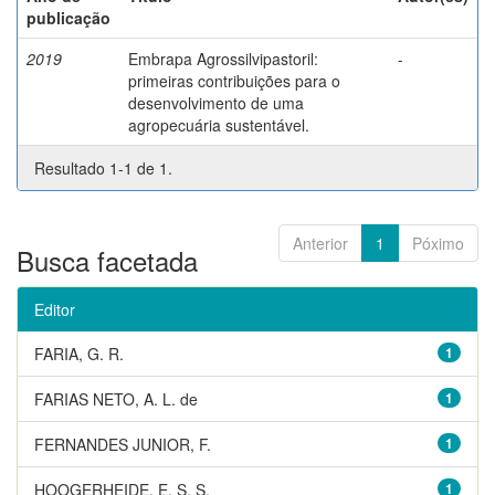
publicação
2019
Embrapa Agrossilvipastoril:
-
primeiras contribuições para o
desenvolvimento de uma
agropecuária sustentável.
Resultado 1-1 de 1.
Anterior
1
Póximo
Busca facetada
Editor
FARIA, G. R.
1
FARIAS NETO, A. L. de
1
FERNANDES JUNIOR, F.
1
HOOGERHEIDE, E. S. S.
1