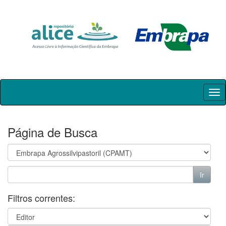
Skip
navigation
Página de Busca
Filtros correntes: