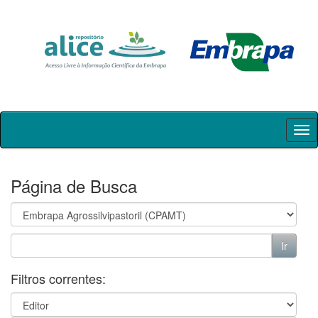
Skip
navigation
Página de Busca
Filtros correntes: