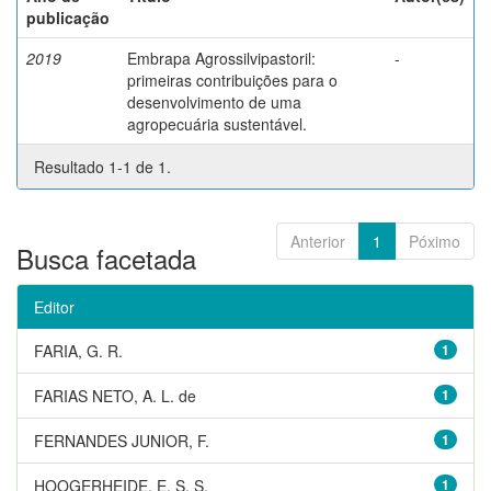
publicação
2019
Embrapa Agrossilvipastoril:
-
primeiras contribuições para o
desenvolvimento de uma
agropecuária sustentável.
Resultado 1-1 de 1.
Anterior
1
Póximo
Busca facetada
Editor
FARIA, G. R.
1
FARIAS NETO, A. L. de
1
FERNANDES JUNIOR, F.
1
HOOGERHEIDE, E. S. S.
1