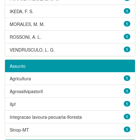
IKEDA, F. S.
1
MORALES, M. M.
1
ROSSONI, A. L.
1
VENDRUSCULO, L. G.
1
Assunto
Agricultura
1
Agrossilvipastoril
1
Ilpf
1
Integracao lavoura-pecuaria-floresta
1
Sinop-MT
1