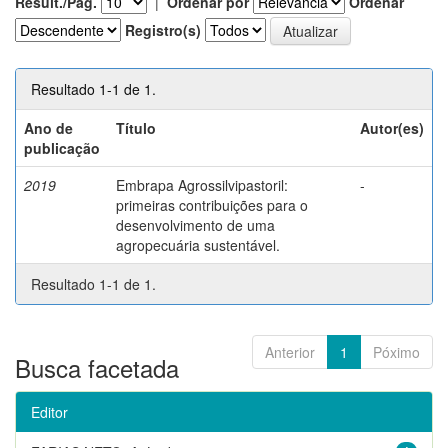
Result./Pág.
|
Ordenar por
Ordenar
Registro(s)
Resultado 1-1 de 1.
Ano de
Título
Autor(es)
publicação
2019
Embrapa Agrossilvipastoril:
-
primeiras contribuições para o
desenvolvimento de uma
agropecuária sustentável.
Resultado 1-1 de 1.
Anterior
1
Póximo
Busca facetada
Editor