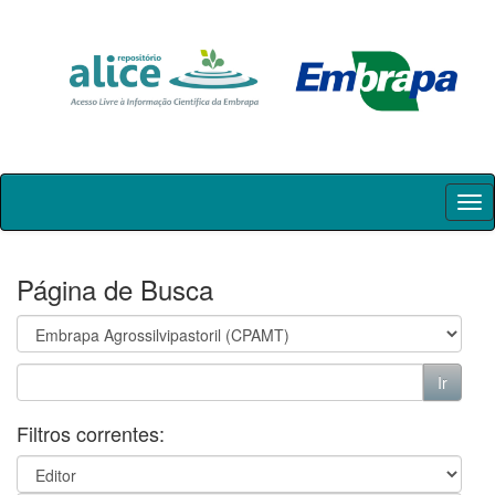
Skip
navigation
Página de Busca
Filtros correntes: