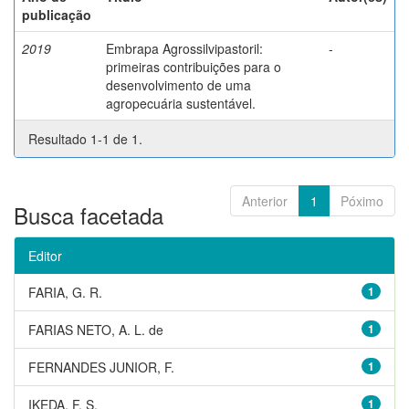
publicação
2019
Embrapa Agrossilvipastoril:
-
primeiras contribuições para o
desenvolvimento de uma
agropecuária sustentável.
Resultado 1-1 de 1.
Anterior
1
Póximo
Busca facetada
Editor
FARIA, G. R.
1
FARIAS NETO, A. L. de
1
FERNANDES JUNIOR, F.
1
IKEDA, F. S.
1