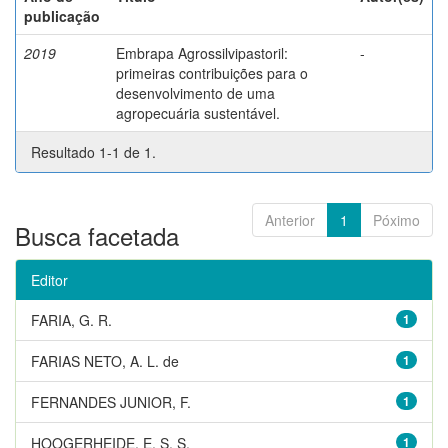
publicação
2019
Embrapa Agrossilvipastoril:
-
primeiras contribuições para o
desenvolvimento de uma
agropecuária sustentável.
Resultado 1-1 de 1.
Anterior
1
Póximo
Busca facetada
Editor
FARIA, G. R.
1
FARIAS NETO, A. L. de
1
FERNANDES JUNIOR, F.
1
HOOGERHEIDE, E. S. S.
1