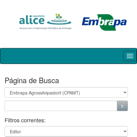
Skip
navigation
Página de Busca
Filtros correntes: