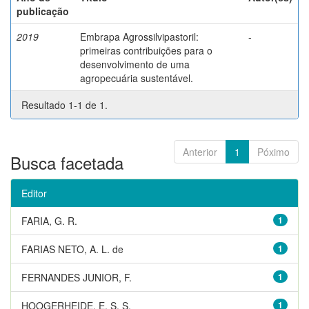
publicação
2019
Embrapa Agrossilvipastoril:
-
primeiras contribuições para o
desenvolvimento de uma
agropecuária sustentável.
Resultado 1-1 de 1.
Anterior
1
Póximo
Busca facetada
Editor
FARIA, G. R.
1
FARIAS NETO, A. L. de
1
FERNANDES JUNIOR, F.
1
HOOGERHEIDE, E. S. S.
1