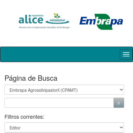
Skip
navigation
Página de Busca
Filtros correntes: