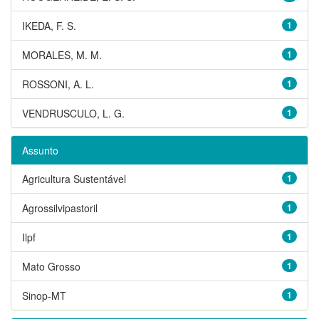
IKEDA, F. S.
1
MORALES, M. M.
1
ROSSONI, A. L.
1
VENDRUSCULO, L. G.
1
Assunto
Agricultura Sustentável
1
Agrossilvipastoril
1
Ilpf
1
Mato Grosso
1
Sinop-MT
1