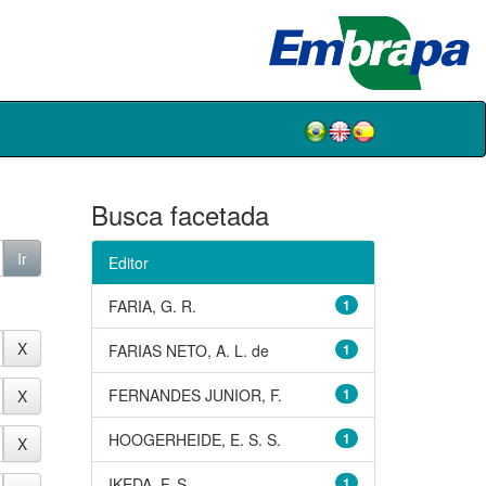
Busca facetada
Editor
FARIA, G. R.
1
FARIAS NETO, A. L. de
1
FERNANDES JUNIOR, F.
1
HOOGERHEIDE, E. S. S.
1
IKEDA, F. S.
1