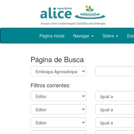
Skip
Página inicial
Navegar
Sobre
Est
navigation
Página de Busca
Filtros correntes: