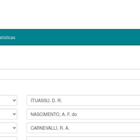
atísticas