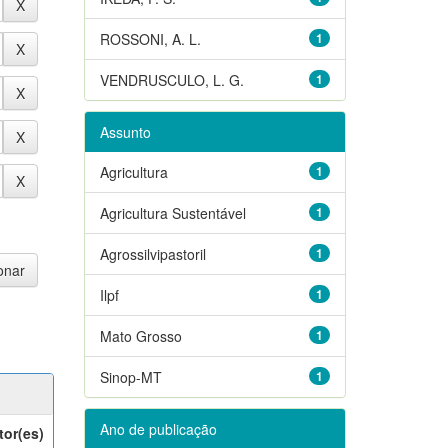
ROSSONI, A. L.
1
VENDRUSCULO, L. G.
1
Assunto
Agricultura
1
Agricultura Sustentável
1
Agrossilvipastoril
1
Ilpf
1
Mato Grosso
1
Sinop-MT
1
Ano de publicação
tor(es)