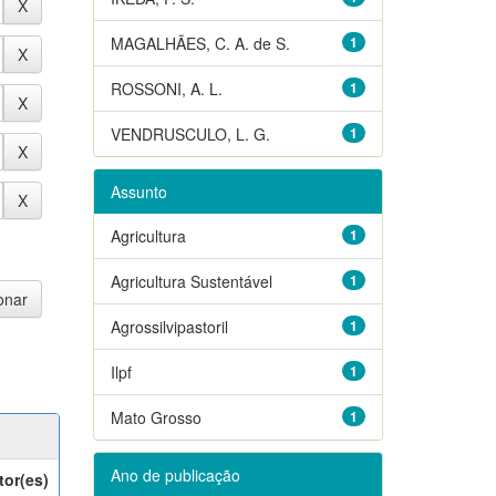
MAGALHÃES, C. A. de S.
1
ROSSONI, A. L.
1
VENDRUSCULO, L. G.
1
Assunto
Agricultura
1
Agricultura Sustentável
1
Agrossilvipastoril
1
Ilpf
1
Mato Grosso
1
Ano de publicação
tor(es)