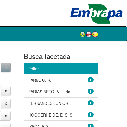
Busca facetada
Editor
FARIA, G. R.
1
FARIAS NETO, A. L. de
1
FERNANDES JUNIOR, F.
1
HOOGERHEIDE, E. S. S.
1
IKEDA, F. S.
1