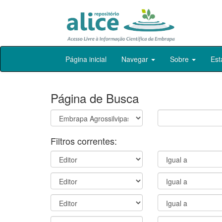
Skip
Página inicial
Navegar
Sobre
Est
navigation
Página de Busca
Filtros correntes: