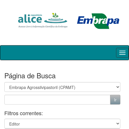
Skip
navigation
Página de Busca
Filtros correntes: