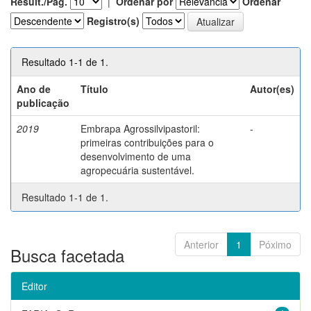
Result./Pág.
|
Ordenar por
Ordenar
Registro(s)
Resultado 1-1 de 1.
Ano de
Título
Autor(es)
publicação
2019
Embrapa Agrossilvipastoril:
-
primeiras contribuições para o
desenvolvimento de uma
agropecuária sustentável.
Resultado 1-1 de 1.
Anterior
1
Póximo
Busca facetada
Editor