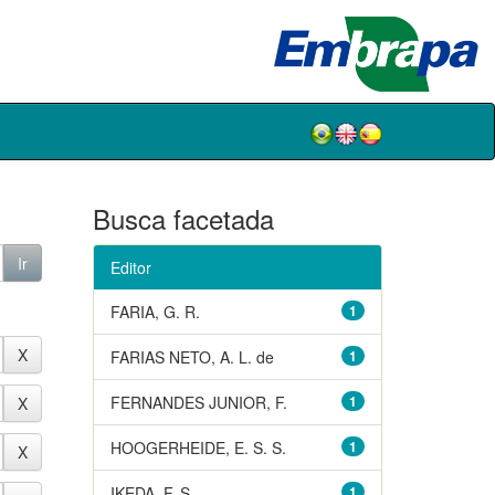
Busca facetada
Editor
FARIA, G. R.
1
FARIAS NETO, A. L. de
1
FERNANDES JUNIOR, F.
1
HOOGERHEIDE, E. S. S.
1
IKEDA, F. S.
1