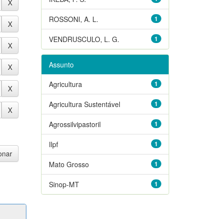
ROSSONI, A. L.
1
VENDRUSCULO, L. G.
1
Assunto
Agricultura
1
Agricultura Sustentável
1
Agrossilvipastoril
1
Ilpf
1
Mato Grosso
1
Sinop-MT
1