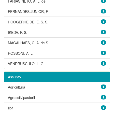
FARIAS NETO, A. L. de
1
FERNANDES JUNIOR, F.
1
HOOGERHEIDE, E. S. S.
1
IKEDA, F. S.
1
MAGALHÃES, C. A. de S.
1
ROSSONI, A. L.
1
VENDRUSCULO, L. G.
1
Assunto
Agricultura
1
Agrossilvipastoril
1
Ilpf
1