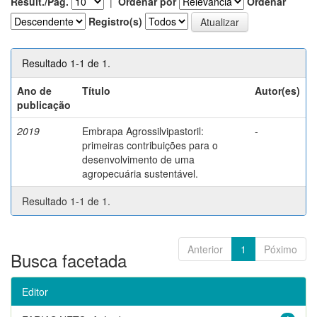
Result./Pág.
|
Ordenar por
Ordenar
Registro(s)
Resultado 1-1 de 1.
Ano de
Título
Autor(es)
publicação
2019
Embrapa Agrossilvipastoril:
-
primeiras contribuições para o
desenvolvimento de uma
agropecuária sustentável.
Resultado 1-1 de 1.
Anterior
1
Póximo
Busca facetada
Editor