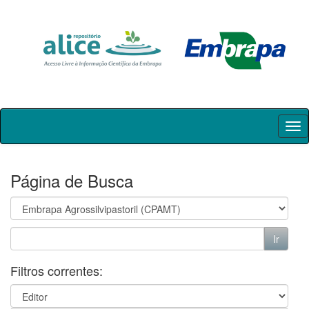
Skip
navigation
Página de Busca
Filtros correntes: