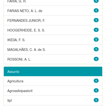
FARIA, G. R.
1
FARIAS NETO, A. L. de
1
FERNANDES JUNIOR, F.
1
HOOGERHEIDE, E. S. S.
1
IKEDA, F. S.
1
MAGALHÃES, C. A. de S.
1
ROSSONI, A. L.
1
Assunto
Agricultura
1
Agrossilvipastoril
1
Ilpf
1