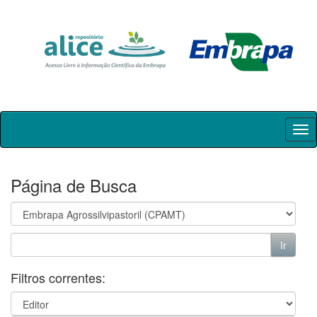
Skip
navigation
Página de Busca
Filtros correntes: