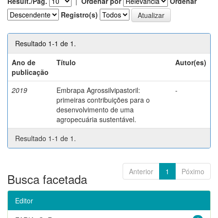
Result./Pág.
|
Ordenar por
Ordenar
Registro(s)
Resultado 1-1 de 1.
Ano de
Título
Autor(es)
publicação
2019
Embrapa Agrossilvipastoril:
-
primeiras contribuições para o
desenvolvimento de uma
agropecuária sustentável.
Resultado 1-1 de 1.
Anterior
1
Póximo
Busca facetada
Editor