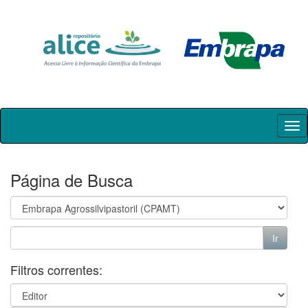
Skip
navigation
Página de Busca
Filtros correntes: