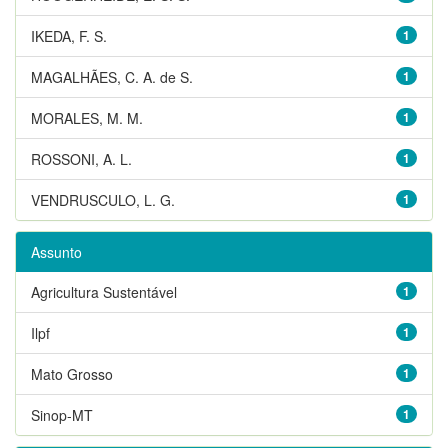
IKEDA, F. S.
1
MAGALHÃES, C. A. de S.
1
MORALES, M. M.
1
ROSSONI, A. L.
1
VENDRUSCULO, L. G.
1
Assunto
Agricultura Sustentável
1
Ilpf
1
Mato Grosso
1
Sinop-MT
1