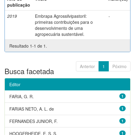
publicação
2019
Embrapa Agrossilvipastoril:
-
primeiras contribuições para o
desenvolvimento de uma
agropecuária sustentável.
Resultado 1-1 de 1.
Anterior
1
Póximo
Busca facetada
Editor
FARIA, G. R.
1
FARIAS NETO, A. L. de
1
FERNANDES JUNIOR, F.
1
HOOGERHEIDE, E. S. S.
1