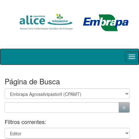
Skip
navigation
Página de Busca
Filtros correntes: