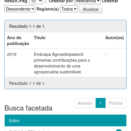
Result./Pág.
|
Ordenar por
Ordenar
Registro(s)
Resultado 1-1 de 1.
Ano de
Título
Autor(es)
publicação
2019
Embrapa Agrossilvipastoril:
-
primeiras contribuições para o
desenvolvimento de uma
agropecuária sustentável.
Resultado 1-1 de 1.
Anterior
1
Póximo
Busca facetada
Editor