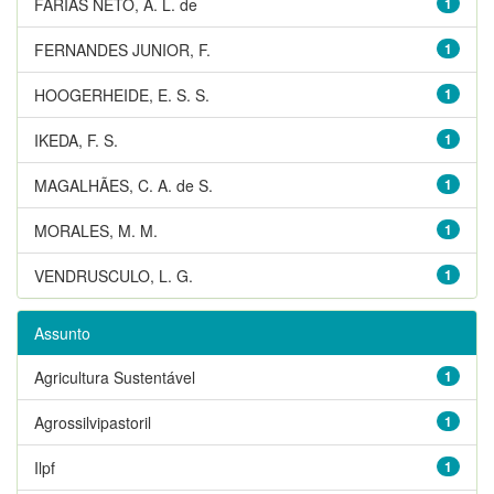
FARIAS NETO, A. L. de
1
FERNANDES JUNIOR, F.
1
HOOGERHEIDE, E. S. S.
1
IKEDA, F. S.
1
MAGALHÃES, C. A. de S.
1
MORALES, M. M.
1
VENDRUSCULO, L. G.
1
Assunto
Agricultura Sustentável
1
Agrossilvipastoril
1
Ilpf
1