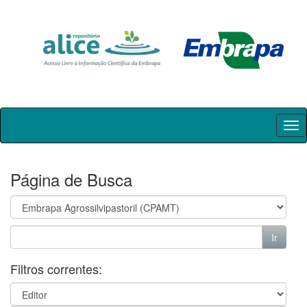
Skip
navigation
Página de Busca
Filtros correntes: