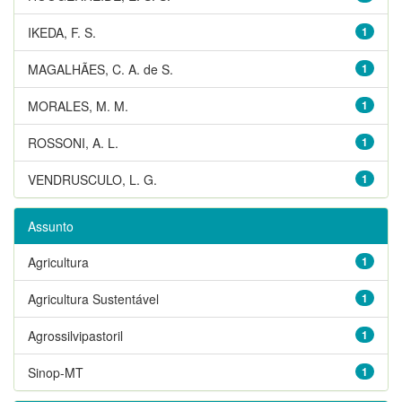
IKEDA, F. S.
1
MAGALHÃES, C. A. de S.
1
MORALES, M. M.
1
ROSSONI, A. L.
1
VENDRUSCULO, L. G.
1
Assunto
Agricultura
1
Agricultura Sustentável
1
Agrossilvipastoril
1
Sinop-MT
1