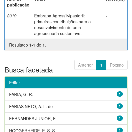
publicação
2019
Embrapa Agrossilvipastoril:
-
primeiras contribuições para o
desenvolvimento de uma
agropecuária sustentável.
Resultado 1-1 de 1.
Anterior
1
Póximo
Busca facetada
Editor
FARIA, G. R.
1
FARIAS NETO, A. L. de
1
FERNANDES JUNIOR, F.
1
HOOGERHEIDE, E. S. S.
1