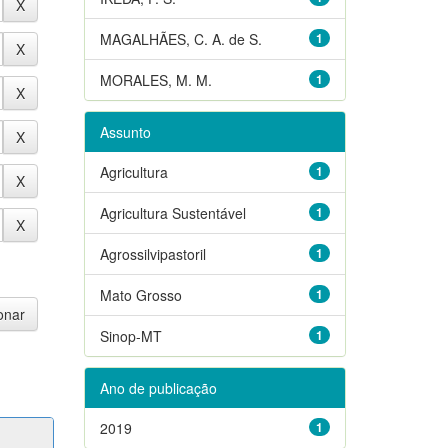
MAGALHÃES, C. A. de S.
1
MORALES, M. M.
1
Assunto
Agricultura
1
Agricultura Sustentável
1
Agrossilvipastoril
1
Mato Grosso
1
Sinop-MT
1
Ano de publicação
2019
1