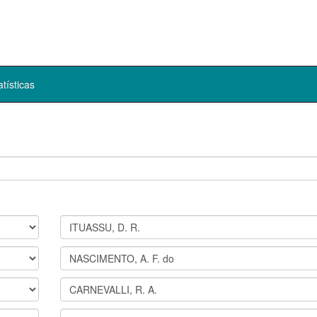
atísticas