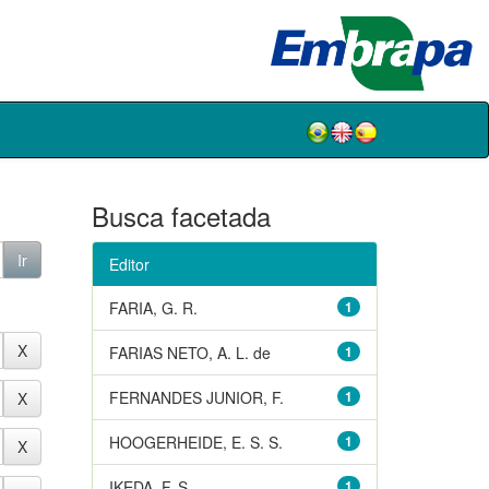
Busca facetada
Editor
FARIA, G. R.
1
FARIAS NETO, A. L. de
1
FERNANDES JUNIOR, F.
1
HOOGERHEIDE, E. S. S.
1
IKEDA, F. S.
1