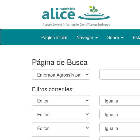
Skip
Página inicial
Navegar
Sobre
Est
navigation
Página de Busca
Filtros correntes: