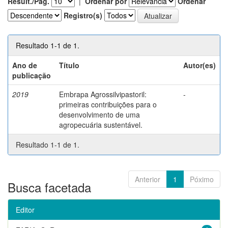
Result./Pág.
|
Ordenar por
Ordenar
Registro(s)
Resultado 1-1 de 1.
Ano de
Título
Autor(es)
publicação
2019
Embrapa Agrossilvipastoril:
-
primeiras contribuições para o
desenvolvimento de uma
agropecuária sustentável.
Resultado 1-1 de 1.
Anterior
1
Póximo
Busca facetada
Editor