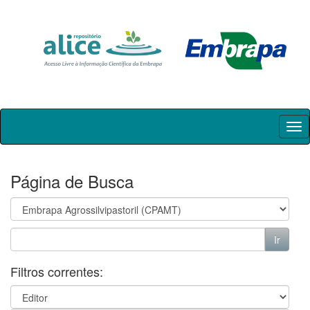
Skip
navigation
Página de Busca
Filtros correntes: