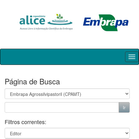
Skip
navigation
Página de Busca
Filtros correntes: