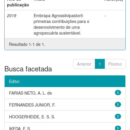
publicação
2019
Embrapa Agrossilvipastoril:
-
primeiras contribuições para o
desenvolvimento de uma
agropecuária sustentável.
Resultado 1-1 de 1.
Anterior
1
Póximo
Busca facetada
Editor
FARIAS NETO, A. L. de
1
FERNANDES JUNIOR, F.
1
HOOGERHEIDE, E. S. S.
1
IKEDA, F. S.
1