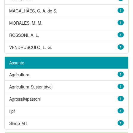
MAGALHÃES, C. A. de S.
1
MORALES, M. M.
1
ROSSONI, A. L.
1
VENDRUSCULO, L. G.
1
Assunto
Agricultura
1
Agricultura Sustentável
1
Agrossilvipastoril
1
Ilpf
1
Sinop-MT
1