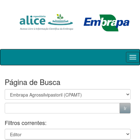
Skip
navigation
Página de Busca
Filtros correntes: