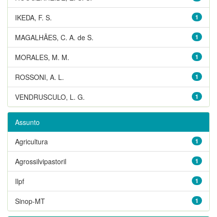
IKEDA, F. S.
1
MAGALHÃES, C. A. de S.
1
MORALES, M. M.
1
ROSSONI, A. L.
1
VENDRUSCULO, L. G.
1
Assunto
Agricultura
1
Agrossilvipastoril
1
Ilpf
1
Sinop-MT
1