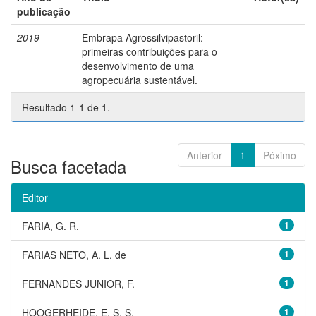
publicação
2019
Embrapa Agrossilvipastoril:
-
primeiras contribuições para o
desenvolvimento de uma
agropecuária sustentável.
Resultado 1-1 de 1.
Anterior
1
Póximo
Busca facetada
Editor
FARIA, G. R.
1
FARIAS NETO, A. L. de
1
FERNANDES JUNIOR, F.
1
HOOGERHEIDE, E. S. S.
1