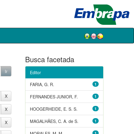
Busca facetada
Editor
FARIA, G. R.
1
FERNANDES JUNIOR, F.
1
HOOGERHEIDE, E. S. S.
1
MAGALHÃES, C. A. de S.
1
MORALES, M. M.
1