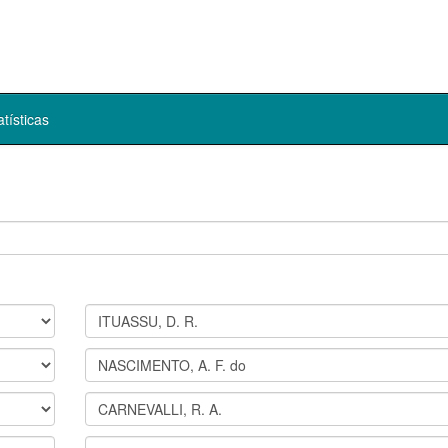
atísticas