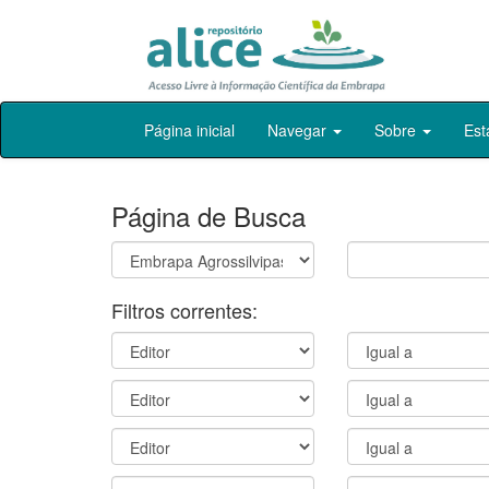
Skip
Página inicial
Navegar
Sobre
Est
navigation
Página de Busca
Filtros correntes: