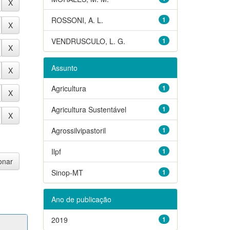
ROSSONI, A. L.
1
VENDRUSCULO, L. G.
1
Assunto
Agricultura
1
Agricultura Sustentável
1
Agrossilvipastoril
1
Ilpf
1
Sinop-MT
1
Ano de publicação
2019
1