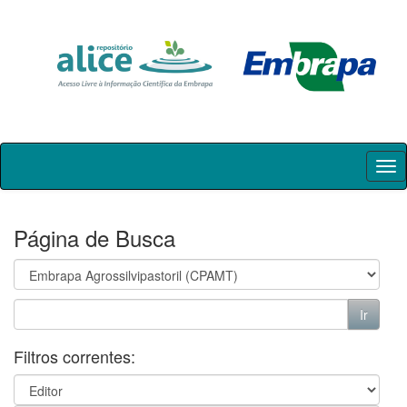
Skip
navigation
Página de Busca
Filtros correntes: