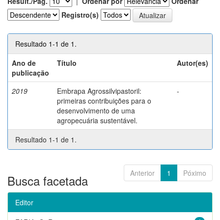
Result./Pág.
|
Ordenar por
Ordenar
Registro(s)
Resultado 1-1 de 1.
Ano de
Título
Autor(es)
publicação
2019
Embrapa Agrossilvipastoril:
-
primeiras contribuições para o
desenvolvimento de uma
agropecuária sustentável.
Resultado 1-1 de 1.
Anterior
1
Póximo
Busca facetada
Editor