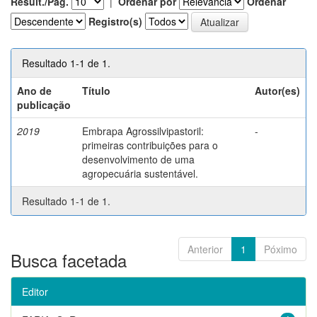
Result./Pág.
|
Ordenar por
Ordenar
Registro(s)
Resultado 1-1 de 1.
Ano de
Título
Autor(es)
publicação
2019
Embrapa Agrossilvipastoril:
-
primeiras contribuições para o
desenvolvimento de uma
agropecuária sustentável.
Resultado 1-1 de 1.
Anterior
1
Póximo
Busca facetada
Editor