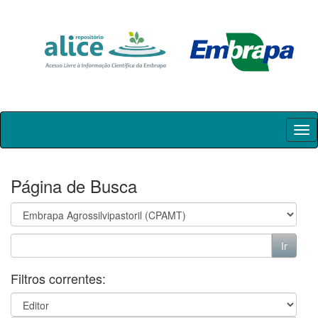
Skip
navigation
Página de Busca
Filtros correntes: