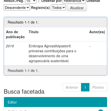
Result./Pág.
|
Ordenar por
Ordenar
Registro(s)
Resultado 1-1 de 1.
Ano de
Título
Autor(es)
publicação
2019
Embrapa Agrossilvipastoril:
-
primeiras contribuições para o
desenvolvimento de uma
agropecuária sustentável.
Resultado 1-1 de 1.
Anterior
1
Póximo
Busca facetada
Editor