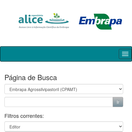
Skip
navigation
Página de Busca
Filtros correntes: