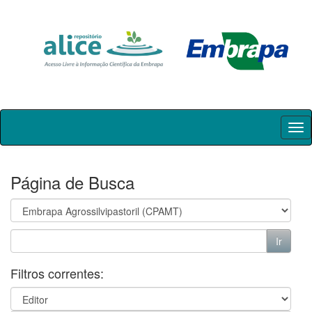
Skip
navigation
Página de Busca
Filtros correntes: