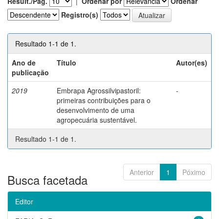
Result./Pág.
|
Ordenar por
Ordenar
Registro(s)
Resultado 1-1 de 1.
Ano de
Título
Autor(es)
publicação
2019
Embrapa Agrossilvipastoril:
-
primeiras contribuições para o
desenvolvimento de uma
agropecuária sustentável.
Resultado 1-1 de 1.
Anterior
1
Póximo
Busca facetada
Editor