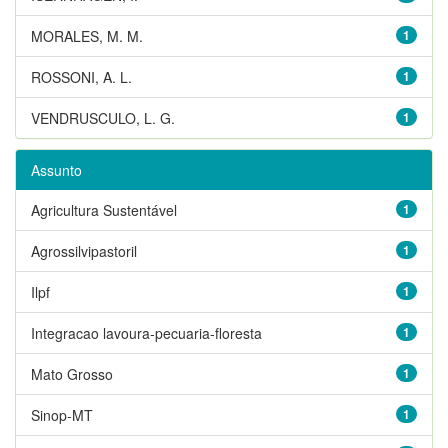
MORALES, M. M.
1
ROSSONI, A. L.
1
VENDRUSCULO, L. G.
1
Assunto
Agricultura Sustentável
1
Agrossilvipastoril
1
Ilpf
1
Integracao lavoura-pecuaria-floresta
1
Mato Grosso
1
Sinop-MT
1