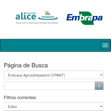
Skip
navigation
Página de Busca
Filtros correntes: