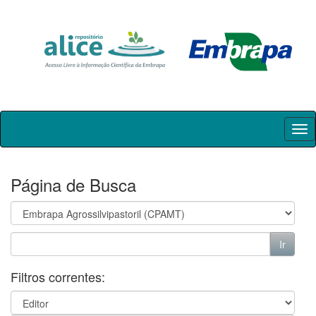
Skip
navigation
Página de Busca
Filtros correntes: