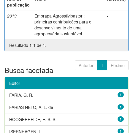
publicação
2019
Embrapa Agrossilvipastoril:
-
primeiras contribuições para o
desenvolvimento de uma
agropecuária sustentável.
Resultado 1-1 de 1.
Anterior
1
Póximo
Busca facetada
Editor
FARIA, G. R.
1
FARIAS NETO, A. L. de
1
HOOGERHEIDE, E. S. S.
1
ISERNHAGEN, I.
1