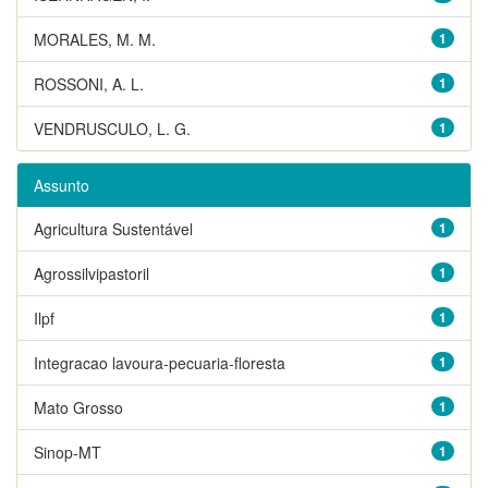
MORALES, M. M.
1
ROSSONI, A. L.
1
VENDRUSCULO, L. G.
1
Assunto
Agricultura Sustentável
1
Agrossilvipastoril
1
Ilpf
1
Integracao lavoura-pecuaria-floresta
1
Mato Grosso
1
Sinop-MT
1