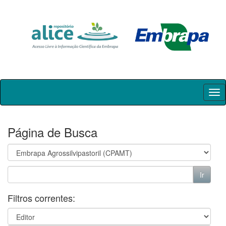
Skip
navigation
Página de Busca
Filtros correntes: