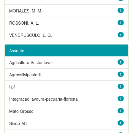
MORALES, M. M.
1
ROSSONI, A. L.
1
VENDRUSCULO, L. G.
1
Assunto
Agricultura Sustentável
1
Agrossilvipastoril
1
Ilpf
1
Integracao lavoura-pecuaria-floresta
1
Mato Grosso
1
Sinop-MT
1