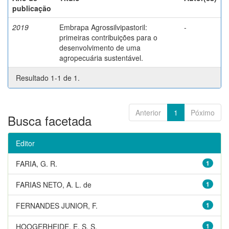
publicação
2019
Embrapa Agrossilvipastoril:
-
primeiras contribuições para o
desenvolvimento de uma
agropecuária sustentável.
Resultado 1-1 de 1.
Anterior
1
Póximo
Busca facetada
Editor
FARIA, G. R.
1
FARIAS NETO, A. L. de
1
FERNANDES JUNIOR, F.
1
HOOGERHEIDE, E. S. S.
1