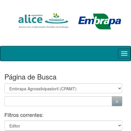
Skip
navigation
Página de Busca
Filtros correntes: