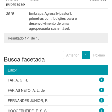
publicação
2019
Embrapa Agrossilvipastoril:
-
primeiras contribuições para o
desenvolvimento de uma
agropecuária sustentável.
Resultado 1-1 de 1.
Anterior
1
Póximo
Busca facetada
Editor
FARIA, G. R.
1
FARIAS NETO, A. L. de
1
FERNANDES JUNIOR, F.
1
HOOGERHEIDE, E. S. S.
1