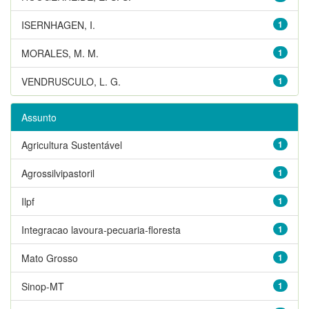
ISERNHAGEN, I.
1
MORALES, M. M.
1
VENDRUSCULO, L. G.
1
Assunto
Agricultura Sustentável
1
Agrossilvipastoril
1
Ilpf
1
Integracao lavoura-pecuaria-floresta
1
Mato Grosso
1
Sinop-MT
1