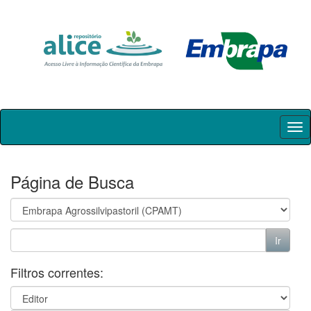
Skip
navigation
Página de Busca
Filtros correntes: