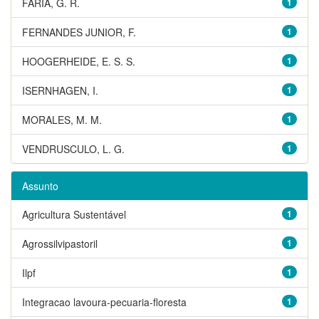
FARIA, G. R.
1
FERNANDES JUNIOR, F.
1
HOOGERHEIDE, E. S. S.
1
ISERNHAGEN, I.
1
MORALES, M. M.
1
VENDRUSCULO, L. G.
1
Assunto
Agricultura Sustentável
1
Agrossilvipastoril
1
Ilpf
1
Integracao lavoura-pecuaria-floresta
1