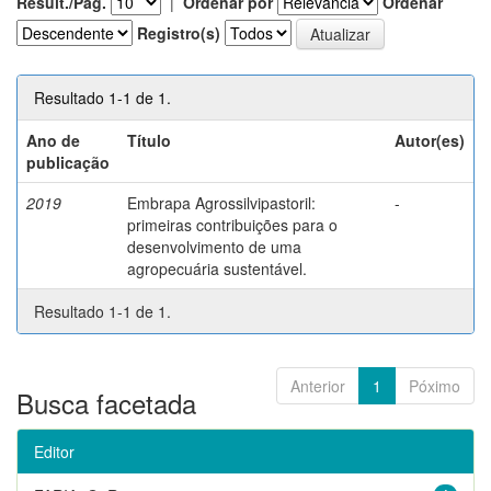
Result./Pág.
|
Ordenar por
Ordenar
Registro(s)
Resultado 1-1 de 1.
Ano de
Título
Autor(es)
publicação
2019
Embrapa Agrossilvipastoril:
-
primeiras contribuições para o
desenvolvimento de uma
agropecuária sustentável.
Resultado 1-1 de 1.
Anterior
1
Póximo
Busca facetada
Editor