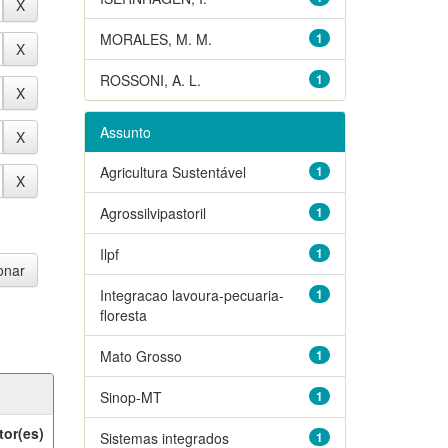
MORALES, M. M.
1
ROSSONI, A. L.
1
Assunto
Agricultura Sustentável
1
Agrossilvipastoril
1
Ilpf
1
Integracao lavoura-pecuaria-
1
floresta
Mato Grosso
1
Sinop-MT
1
tor(es)
Sistemas integrados
1