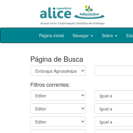
Skip
Página inicial
Navegar
Sobre
Est
navigation
Página de Busca
Filtros correntes: