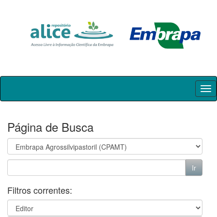
Skip
navigation
Página de Busca
Filtros correntes: