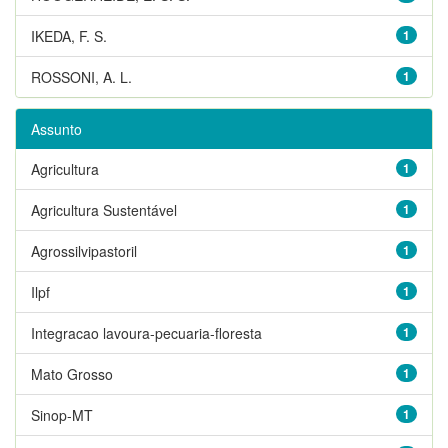
IKEDA, F. S.
1
ROSSONI, A. L.
1
Assunto
Agricultura
1
Agricultura Sustentável
1
Agrossilvipastoril
1
Ilpf
1
Integracao lavoura-pecuaria-floresta
1
Mato Grosso
1
Sinop-MT
1