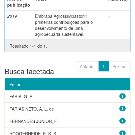
publicação
2019
Embrapa Agrossilvipastoril:
-
primeiras contribuições para o
desenvolvimento de uma
agropecuária sustentável.
Resultado 1-1 de 1.
Anterior
1
Póximo
Busca facetada
Editor
FARIA, G. R.
1
FARIAS NETO, A. L. de
1
FERNANDES JUNIOR, F.
1
HOOGERHEIDE, E. S. S.
1