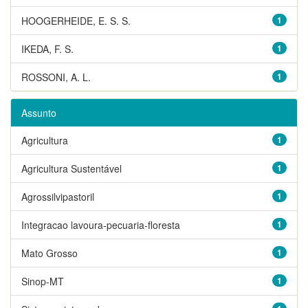
HOOGERHEIDE, E. S. S.
1
IKEDA, F. S.
1
ROSSONI, A. L.
1
Assunto
Agricultura
1
Agricultura Sustentável
1
Agrossilvipastoril
1
Integracao lavoura-pecuaria-floresta
1
Mato Grosso
1
Sinop-MT
1