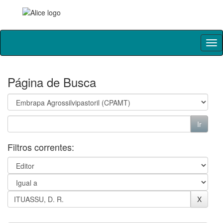
Skip
navigation
Página de Busca
Filtros correntes: