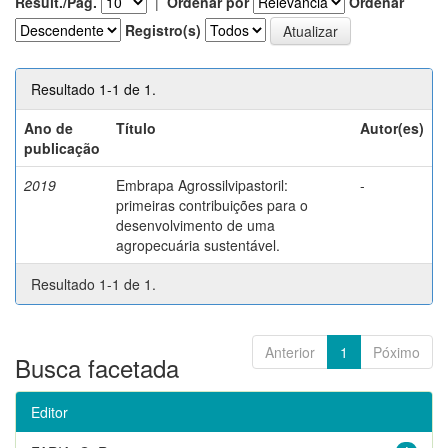
Result./Pág.
|
Ordenar por
Ordenar
Registro(s)
Resultado 1-1 de 1.
Ano de
Título
Autor(es)
publicação
2019
Embrapa Agrossilvipastoril:
-
primeiras contribuições para o
desenvolvimento de uma
agropecuária sustentável.
Resultado 1-1 de 1.
Anterior
1
Póximo
Busca facetada
Editor