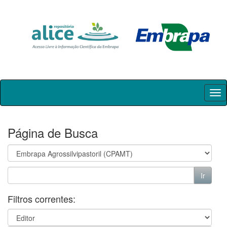
Skip
navigation
Página de Busca
Filtros correntes: