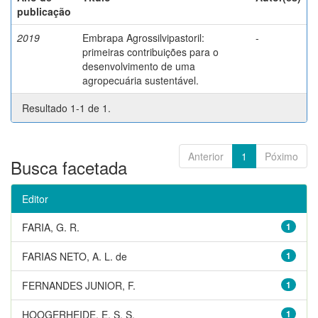
publicação
2019
Embrapa Agrossilvipastoril:
-
primeiras contribuições para o
desenvolvimento de uma
agropecuária sustentável.
Resultado 1-1 de 1.
Anterior
1
Póximo
Busca facetada
Editor
FARIA, G. R.
1
FARIAS NETO, A. L. de
1
FERNANDES JUNIOR, F.
1
HOOGERHEIDE, E. S. S.
1