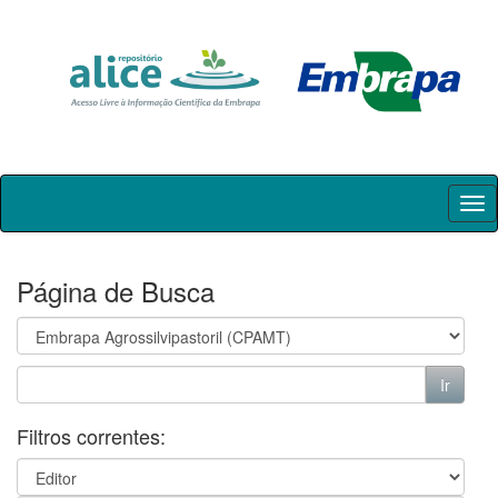
Skip
navigation
Página de Busca
Filtros correntes: