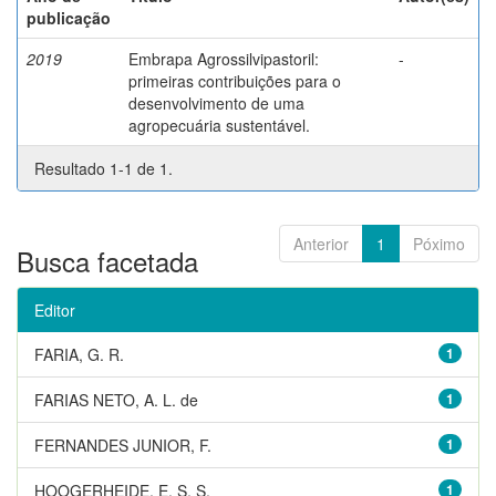
publicação
2019
Embrapa Agrossilvipastoril:
-
primeiras contribuições para o
desenvolvimento de uma
agropecuária sustentável.
Resultado 1-1 de 1.
Anterior
1
Póximo
Busca facetada
Editor
FARIA, G. R.
1
FARIAS NETO, A. L. de
1
FERNANDES JUNIOR, F.
1
HOOGERHEIDE, E. S. S.
1