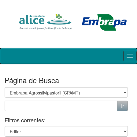
Skip
navigation
Página de Busca
Filtros correntes: