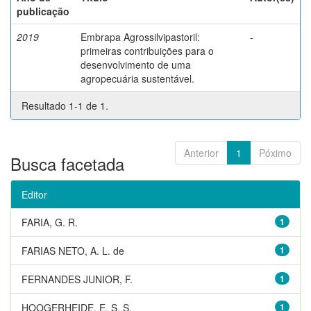
publicação
2019
Embrapa Agrossilvipastoril:
-
primeiras contribuições para o
desenvolvimento de uma
agropecuária sustentável.
Resultado 1-1 de 1.
Anterior
1
Póximo
Busca facetada
Editor
FARIA, G. R.
1
FARIAS NETO, A. L. de
1
FERNANDES JUNIOR, F.
1
HOOGERHEIDE, E. S. S.
1