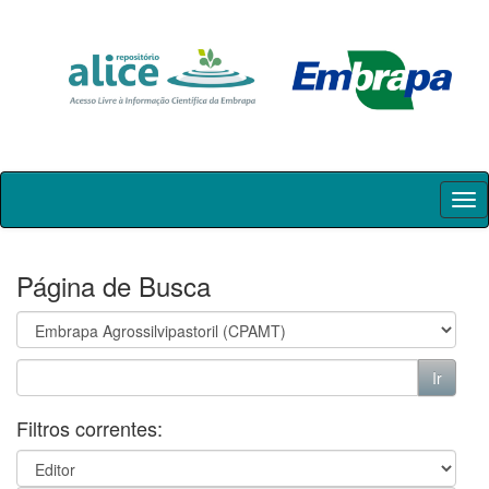
Skip
navigation
Página de Busca
Filtros correntes: