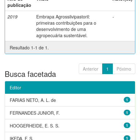
publicação
2019
Embrapa Agrossilvipastoril:
-
primeiras contribuições para o
desenvolvimento de uma
agropecuária sustentável.
Resultado 1-1 de 1.
Anterior
1
Póximo
Busca facetada
Editor
FARIAS NETO, A. L. de
1
FERNANDES JUNIOR, F.
1
HOOGERHEIDE, E. S. S.
1
IKEDA, F. S.
1