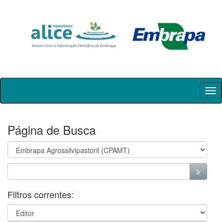
Skip
navigation
Página de Busca
Filtros correntes: