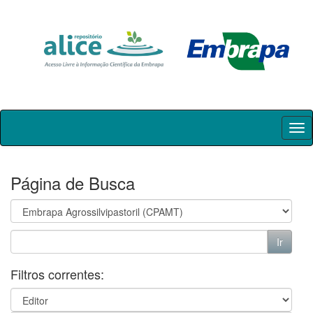
Skip
navigation
Página de Busca
Filtros correntes: