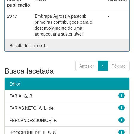
publicação
2019
Embrapa Agrossilvipastoril:
-
primeiras contribuições para o
desenvolvimento de uma
agropecuária sustentável.
Resultado 1-1 de 1.
Anterior
1
Póximo
Busca facetada
Editor
FARIA, G. R.
1
FARIAS NETO, A. L. de
1
FERNANDES JUNIOR, F.
1
HOOGERHEIDE, E. S. S.
1