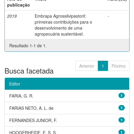
publicação
2019
Embrapa Agrossilvipastoril:
-
primeiras contribuições para o
desenvolvimento de uma
agropecuária sustentável.
Resultado 1-1 de 1.
Anterior
1
Póximo
Busca facetada
Editor
FARIA, G. R.
1
FARIAS NETO, A. L. de
1
FERNANDES JUNIOR, F.
1
HOOGERHEIDE, E. S. S.
1