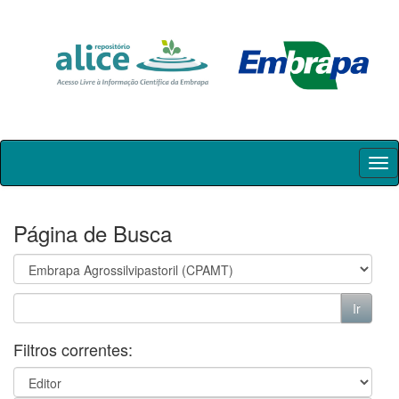
Skip
navigation
Página de Busca
Filtros correntes: