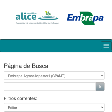
Skip
navigation
Página de Busca
Filtros correntes: