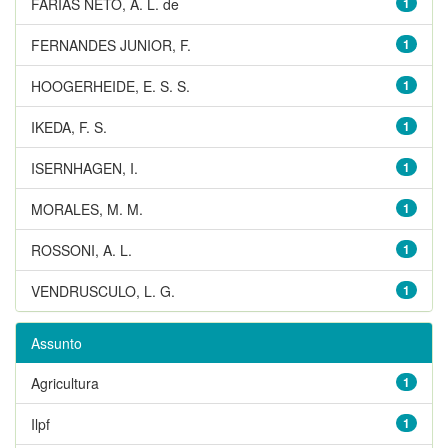
FARIAS NETO, A. L. de
1
FERNANDES JUNIOR, F.
1
HOOGERHEIDE, E. S. S.
1
IKEDA, F. S.
1
ISERNHAGEN, I.
1
MORALES, M. M.
1
ROSSONI, A. L.
1
VENDRUSCULO, L. G.
1
Assunto
Agricultura
1
Ilpf
1