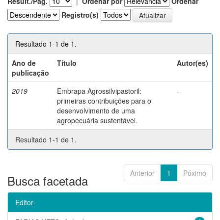
Result./Pág.
|
Ordenar por
Ordenar
Registro(s)
Resultado 1-1 de 1.
Ano de
Título
Autor(es)
publicação
2019
Embrapa Agrossilvipastoril:
-
primeiras contribuições para o
desenvolvimento de uma
agropecuária sustentável.
Resultado 1-1 de 1.
Anterior
1
Póximo
Busca facetada
Editor