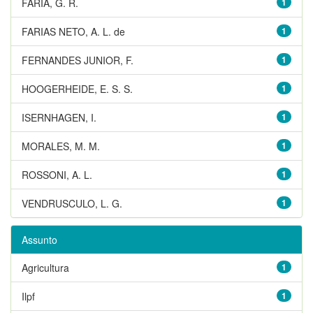
FARIA, G. R.
1
FARIAS NETO, A. L. de
1
FERNANDES JUNIOR, F.
1
HOOGERHEIDE, E. S. S.
1
ISERNHAGEN, I.
1
MORALES, M. M.
1
ROSSONI, A. L.
1
VENDRUSCULO, L. G.
1
Assunto
Agricultura
1
Ilpf
1