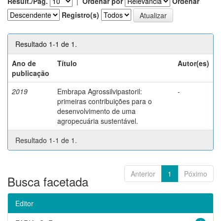
Result./Pág.
|
Ordenar por
Ordenar
Registro(s)
Resultado 1-1 de 1.
Ano de
Título
Autor(es)
publicação
2019
Embrapa Agrossilvipastoril:
-
primeiras contribuições para o
desenvolvimento de uma
agropecuária sustentável.
Resultado 1-1 de 1.
Anterior
1
Póximo
Busca facetada
Editor