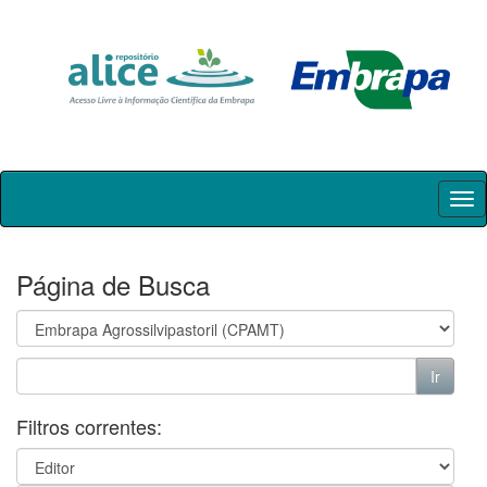
Skip
navigation
Página de Busca
Filtros correntes: