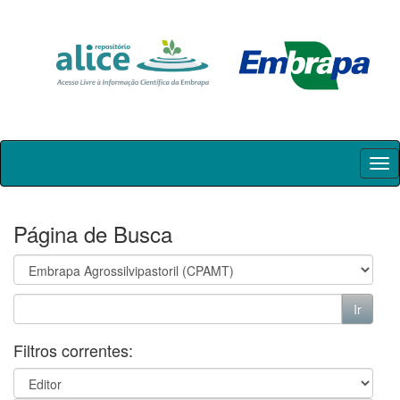
Skip
navigation
Página de Busca
Filtros correntes: