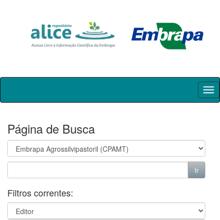
Skip
navigation
Página de Busca
Filtros correntes: