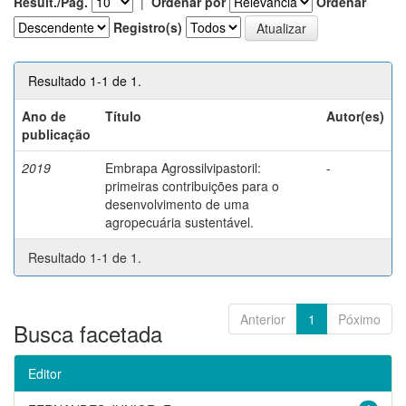
Result./Pág.
|
Ordenar por
Ordenar
Registro(s)
Resultado 1-1 de 1.
Ano de
Título
Autor(es)
publicação
2019
Embrapa Agrossilvipastoril:
-
primeiras contribuições para o
desenvolvimento de uma
agropecuária sustentável.
Resultado 1-1 de 1.
Anterior
1
Póximo
Busca facetada
Editor