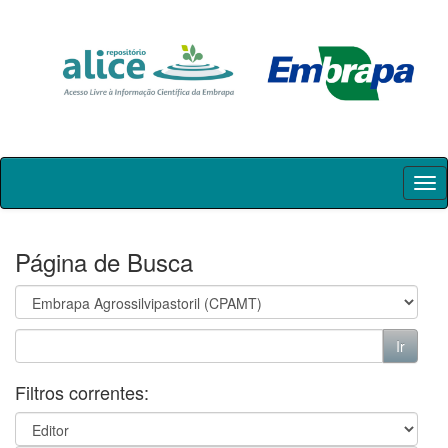
Skip
navigation
Página de Busca
Filtros correntes: