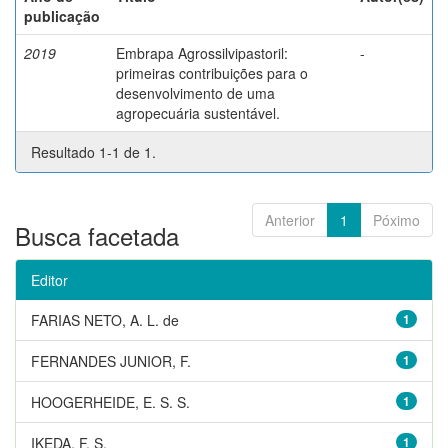
publicação
2019
Embrapa Agrossilvipastoril:
-
primeiras contribuições para o
desenvolvimento de uma
agropecuária sustentável.
Resultado 1-1 de 1.
Anterior
1
Póximo
Busca facetada
Editor
FARIAS NETO, A. L. de
1
FERNANDES JUNIOR, F.
1
HOOGERHEIDE, E. S. S.
1
IKEDA, F. S.
1