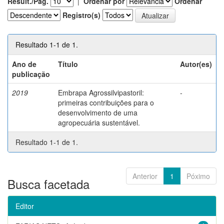
Result./Pág.
|
Ordenar por
Ordenar
Registro(s)
Resultado 1-1 de 1.
Ano de
Título
Autor(es)
publicação
2019
Embrapa Agrossilvipastoril:
-
primeiras contribuições para o
desenvolvimento de uma
agropecuária sustentável.
Resultado 1-1 de 1.
Anterior
1
Póximo
Busca facetada
Editor