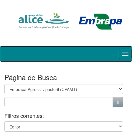
Skip
navigation
Página de Busca
Filtros correntes: