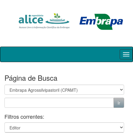
Skip
navigation
Página de Busca
Filtros correntes: