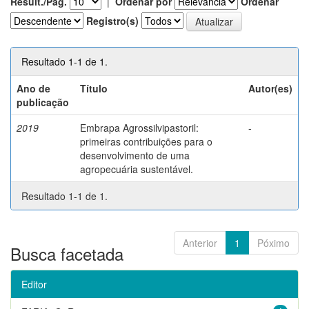
Result./Pág.
|
Ordenar por
Ordenar
Registro(s)
Resultado 1-1 de 1.
Ano de
Título
Autor(es)
publicação
2019
Embrapa Agrossilvipastoril:
-
primeiras contribuições para o
desenvolvimento de uma
agropecuária sustentável.
Resultado 1-1 de 1.
Anterior
1
Póximo
Busca facetada
Editor